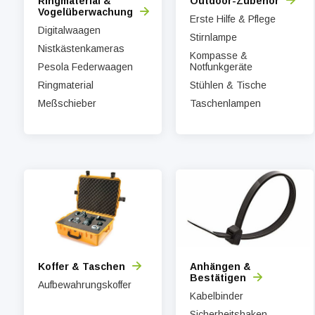
Ringmaterial &
Outdoor-Zubehör
Vogelüberwachung
Erste Hilfe & Pflege
Digitalwaagen
Stirnlampe
Nistkästenkameras
Kompasse &
Pesola Federwaagen
Notfunkgeräte
Ringmaterial
Stühlen & Tische
Meßschieber
Taschenlampen
Koffer & Taschen
Anhängen &
Bestätigen
Aufbewahrungskoffer
Kabelbinder
Sicherheitshaken