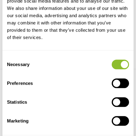
provide social media features and to analyse our traffic.
We also share information about your use of our site with
Outdoor Club Tarnnetz
Outdoor Club Einzelnes
0,9x1,8 m
Tarnzelt All Seas...
our social media, advertising and analytics partners who
Sich und seine Ausrüstung mit
Einfacher, aber effektiver
may combine it with other information that you’ve
diesem Tarnnetz zu...
Schutzraum für eine P...
provided to them or that they’ve collected from your use
€16,95
€79,95
of their services.
Consent
Necessary
Selection
Preferences
Statistics
Stealth Gear Tarnzelt
Buteo Photo Gear Tarnzelt
Marketing
Double Altitude Hi...
One man Chair ...
Wenn Sie also auf der Suche
Kompaktes Tarnzelt mit
nach einem idealen, ...
integriertem Stuhl für an...