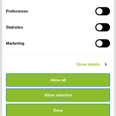
Chatten Sie mit einem unserer Mitarbeiter
Preferences
*Alle Preise verstehen sich inklusive Mehrwertsteuer und sonstiger
Gebühren, jedoch exklusive Versand- und Servicegebühren.
Statistics
Bitte kontaktieren Sie uns
Marketing
+31502053300
sales@veldshop.nl
Show details
Allow all
Bleiben Sie über unsere neuesten Produkte und neuesten
Allow selection
Entwicklungen informiert. Abonnieren Sie unseren monatlichen
Newsletter:
Deny