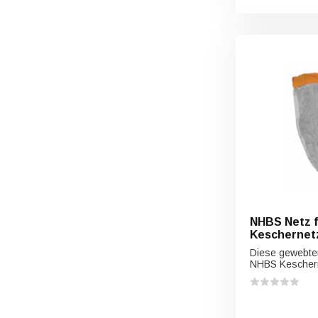
NHBS Netz 
Keschernetze
und Rahmen 
Diese gewebten
NHBS Keschern