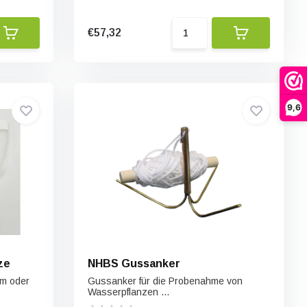
€57,32
9,6
ze
NHBS Gussanker
mm oder
Gussanker für die Probenahme von
Wasserpflanzen ...