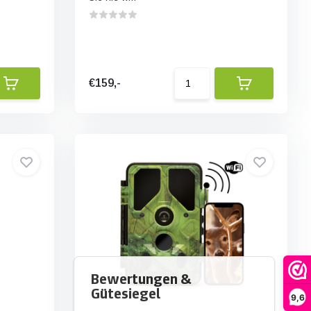
€159,-
9,6