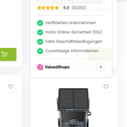
Camouflage EZ45 Kamerafalle
Sind Sie neugierig, welche Tiere in Ihrem
Garten...
€199,-