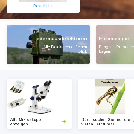
Bestell hier
Fledermausdetektoren
Entomologie
Alle Detektoren auf einen
Fangen - Präparier
Blick
Lagern
Alle Mikroskope
Durchsuchen Sie hier die
anzeigen
vielen Feldführer