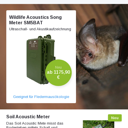
Wildlife Acoustics Song
Meter SM5BAT
Ultraschall- und Akustikaufzeichnung
Neu
ab 1175,90
€
Geeignet für Fledermausökologie
Soil Acoustic Meter
Neu
Das Soil Acoustic Mete misst das
Bodenleben mittels Schall und