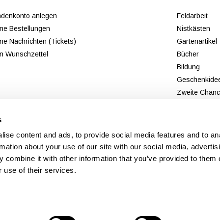
denkonto anlegen
Feldarbeit
ne Bestellungen
Nistkästen
ne Nachrichten (Tickets)
Gartenartikel
n Wunschzettel
Bücher
Bildung
Geschenkide
Zweite Chan
Neu
s
ise content and ads, to provide social media features and to an
rmation about your use of our site with our social media, advertis
 combine it with other information that you’ve provided to them o
 use of their services.
© Copyright 2026 - Theme By
DMWS
x
Plus+
-
RSS feed
Veldshop