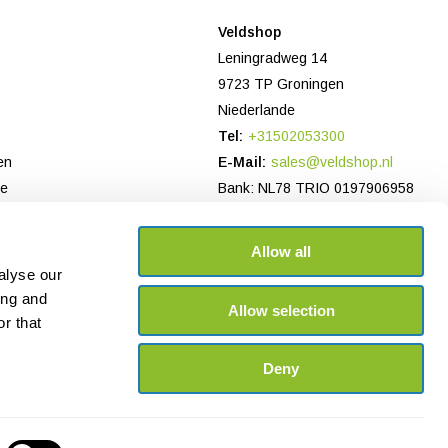
Veldshop
Leningradweg 14
9723 TP Groningen
Niederlande
Tel:
+31502053300
en
E-Mail:
sales@veldshop.nl
ce
Bank: NL78 TRIO 0197906958
Handelsregister NL: 82830843
USt-IdNr: NL862620466B01
Allow all
alyse our
ing and
Allow selection
r that
Deny