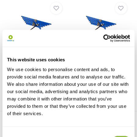
Haglöf Kompletter
Haglöf Kompletter
Inkrementbohrer 4.3mm
Inkrementbohrer 5.15mm
Der Haglöf Kompletter
Haglöf Kompletter
This website uses cookies
Inkrementbohrer 4.3mm ist ...
Inkrementbohrer 5.15mm
erhältl...
We use cookies to personalise content and ads, to
provide social media features and to analyse our traffic.
€337,11
€337,11
We also share information about your use of our site with
our social media, advertising and analytics partners who
may combine it with other information that you’ve
provided to them or that they’ve collected from your use
of their services.
Consent