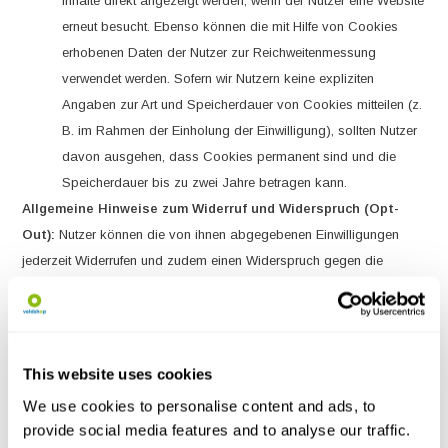
Inhalte direkt angezeigt werden, wenn der Nutzer eine Website
erneut besucht. Ebenso können die mit Hilfe von Cookies
erhobenen Daten der Nutzer zur Reichweitenmessung
verwendet werden. Sofern wir Nutzern keine expliziten
Angaben zur Art und Speicherdauer von Cookies mitteilen (z.
B. im Rahmen der Einholung der Einwilligung), sollten Nutzer
davon ausgehen, dass Cookies permanent sind und die
Speicherdauer bis zu zwei Jahre betragen kann.
Allgemeine Hinweise zum Widerruf und Widerspruch (Opt-
Out):
Nutzer können die von ihnen abgegebenen Einwilligungen
jederzeit Widerrufen und zudem einen Widerspruch gegen die
Verarbeitung entsprechend den gesetzlichen Vorgaben im Art. 21
DSGVO einlegen (weitere Hinweise zum Widerspruch erfolgen im
Rahmen dieser Datenschutzerklärung). Nutzer können Ihren
Widerspruch auch mittels der Einstellungen Ihres Browsers erklären.
This website uses cookies
We use cookies to personalise content and ads, to
Weitere Hinweise zu Verarbeitungsprozessen, Verfahren und
provide social media features and to analyse our traffic.
Diensten: