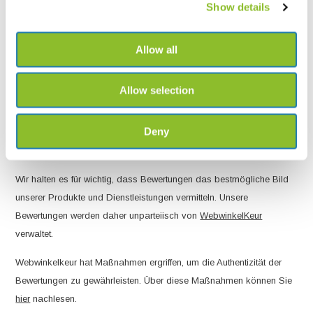
Show details
bis zu zwei Jahren betragen. Hierbei wird ein pseudonymer
Nutzer-Identifikator gebildet und mit dem Zeitpunkt der
Allow all
Einwilligung, Angaben zur Reichweite der Einwilligung (z. B.
welche Kategorien von Cookies und/oder Diensteanbieter)
sowie dem Browser, System und verwendeten Endgerät
Allow selection
gespeichert.
Deny
Authentizität der Bewertungen
Wir halten es für wichtig, dass Bewertungen das bestmögliche Bild
unserer Produkte und Dienstleistungen vermitteln. Unsere
Bewertungen werden daher unparteiisch von
WebwinkelKeur
verwaltet.
Webwinkelkeur hat Maßnahmen ergriffen, um die Authentizität der
Bewertungen zu gewährleisten. Über diese Maßnahmen können Sie
hier
nachlesen.