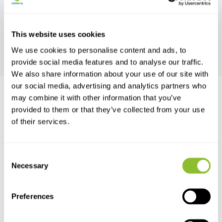
This website uses cookies
Messer & Multitools
We use cookies to personalise content and ads, to
provide social media features and to analyse our traffic.
We also share information about your use of our site with
our social media, advertising and analytics partners who
may combine it with other information that you’ve
provided to them or that they’ve collected from your use
Live chat
of their services.
Chatten Sie mit einem unserer Mitarbeiter
Consent
*Alle Preise verstehen sich inklusive Mehrwertsteuer und sonstiger
Necessary
Selection
Gebühren, jedoch exklusive Versand- und Servicegebühren.
Preferences
Bitte kontaktieren Sie uns