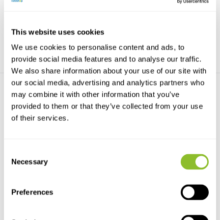
tilt current meter ...
use in very dee...
€1.475,-
€6.339,-
This website uses cookies
We use cookies to personalise content and ads, to
provide social media features and to analyse our traffic.
We also share information about your use of our site with
our social media, advertising and analytics partners who
may combine it with other information that you’ve
provided to them or that they’ve collected from your use
of their services.
MAT-1 Data Logger
Consent
The MAT-1 Data Logger is the
Necessary
Selection
heart of the TCM's ...
€1.004,-
Preferences