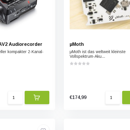
AV2 Audiorecorder
μMoth
eller kompakter 2-Kanal-
μMoth ist das weltweit kleinste
Vollspektrum-Aku...
€174,99