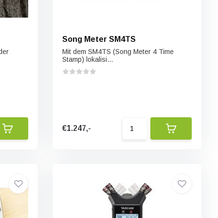
Song Meter SM4TS
der
Mit dem SM4TS (Song Meter 4 Time
Stamp) lokalisi...
€1.247,-