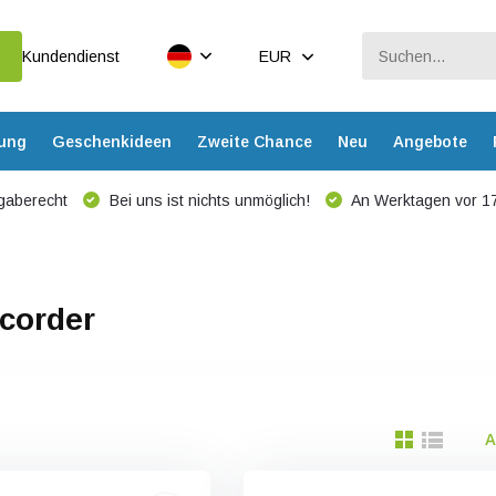
Kundendienst
EUR
dung
Geschenkideen
Zweite Chance
Neu
Angebote
gaberecht
Bei uns ist nichts unmöglich!
An Werktagen vor 17
ecorder
A