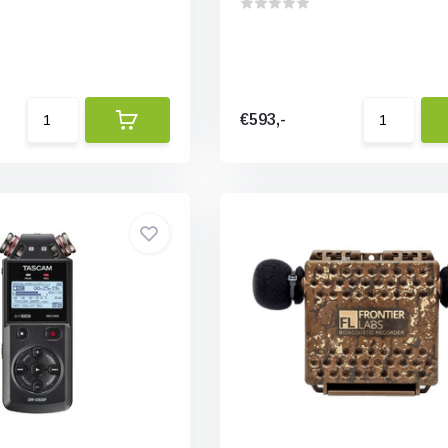
€593,-