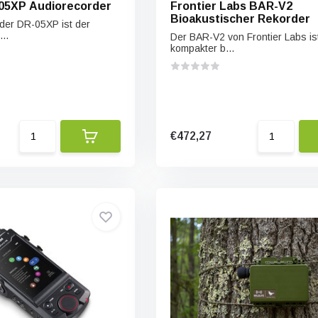
05XP Audiorecorder
Frontier Labs BAR-V2
Bioakustischer Rekorder
der DR-05XP ist der
..
Der BAR-V2 von Frontier Labs ist
kompakter b...
€472,27