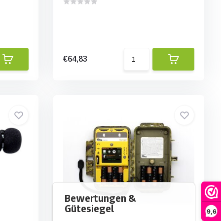
€64,83
9,6