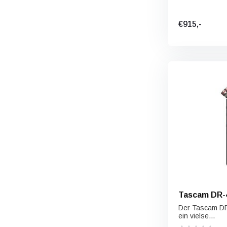
€915,-
Tascam DR-
Der Tascam DR
ein vielse...