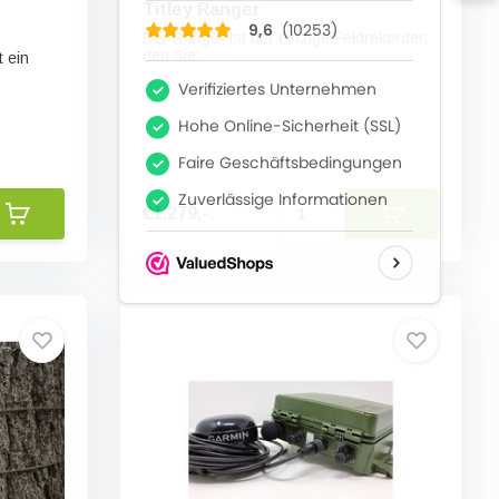
Titley Ranger
Der Ranger ist der einzige Feldrekorder,
den Sie...
 ein
€1.279,-