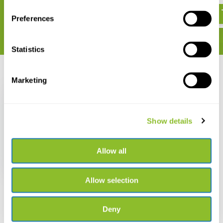
€ 27,81
Preferences
Statistics
Recent bekeken
Marketing
Show details
Ansmann Li-Ion USB-C
Oplaadbare 18650
Allow all
3400 mAh batterij
€ 24,87
Allow selection
Deny