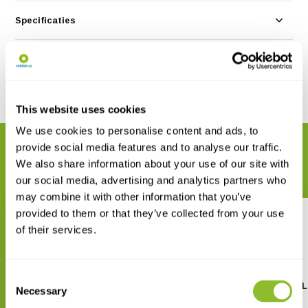
Specificaties
Reviews
Delen
This website uses cookies
We use cookies to personalise content and ads, to
provide social media features and to analyse our traffic.
GERELATEERDE PRODUCTEN
We also share information about your use of our site with
Maak uw bestelling compleet
our social media, advertising and analytics partners who
may combine it with other information that you’ve
provided to them or that they’ve collected from your use
of their services.
Consent
Ansmann Li-Ion USB-C
Song Meter Mini Bat 2 L
Necessary
Selection
Oplaadbare 21700 5000 mAh
batterij
€ 999,-