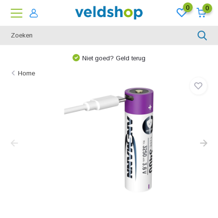
0
0
Niet goed? Geld terug
Home