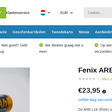
Klantenservice
EUR
atie
Geschenkartikelen
Tweedekans
Nieuw
Aanbiedi
Niet goed? Geld
We denken graag met u
Op werk
rug
mee!
verzonden
Fenix AR
Alles 
€23,95
zelfde dag verzond
De ARB-L18-3500U is 