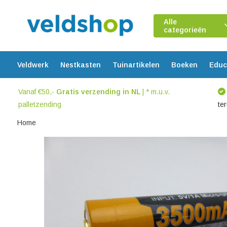
Alle
categorieën
Veldwerk
Nestkasten
Tuinartikelen
Boeken
Educ
Vanaf €50,-
Gratis verzending in NL
| * m.u.v.
palletzending
te
Home