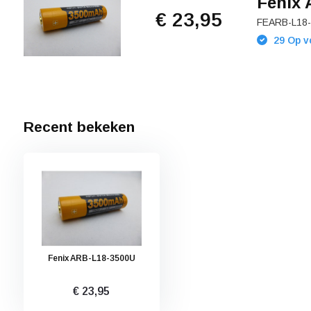
Fenix
€ 23,95
FEARB-L18
29 Op v
Recent bekeken
Fenix ARB-L18-3500U
€ 23,95