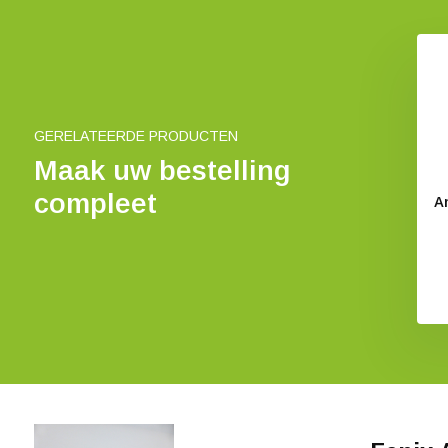
GERELATEERDE PRODUCTEN
Maak uw bestelling
compleet
x ARB-L18-3500
Fenix LR40R V2.0
A
€ 21,95
€ 299,95