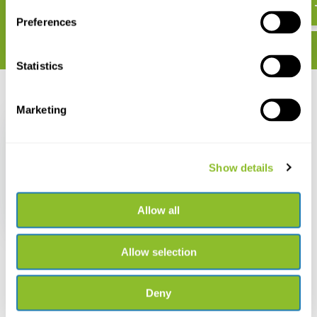
€ 47,07
Preferences
Statistics
Recent bekeken
Marketing
Show details
Antarctica - A History
in 100 Objects
Allow all
€ 26,15
Allow selection
Deny