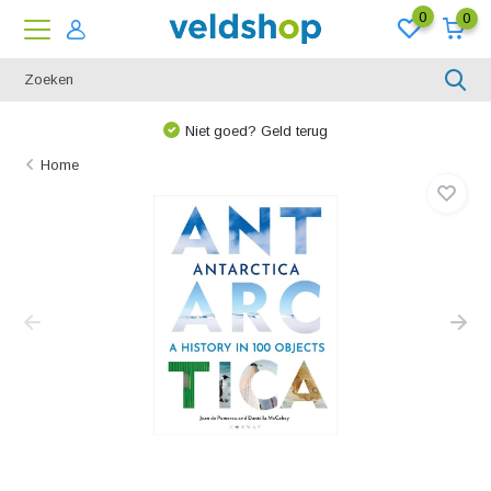
0
0
Niet goed? Geld terug
Home