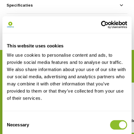
Specificaties
Reviews
Delen
This website uses cookies
We use cookies to personalise content and ads, to
GERELATEERDE PRODUCTEN
provide social media features and to analyse our traffic.
Maak uw bestelling compleet
We also share information about your use of our site with
our social media, advertising and analytics partners who
may combine it with other information that you’ve
provided to them or that they’ve collected from your use
of their services.
Consent
A Complete Guide to Antarctic
Antarctic Dive Guid
Necessary
Wildlife
Selection
€ 29,42