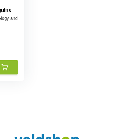
guins
ology and