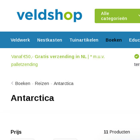
Alle
categorieën
Veldwerk
Nestkasten
Tuinartikelen
Boeken
Educ
Vanaf €50,-
Gratis verzending in NL
| * m.u.v.
palletzending
te
Boeken
-
Reizen
-
Antarctica
Antarctica
Prijs
11
Producten