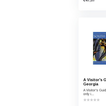
€47,07
A Visitor's 
Georgia
A Visitor's Gui
only i...