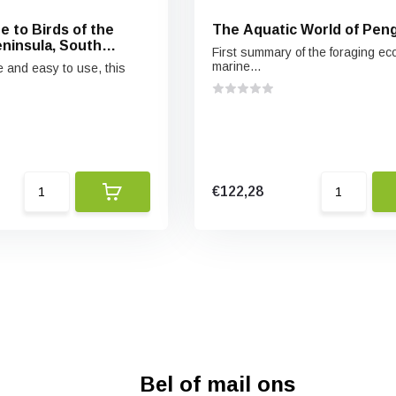
e to Birds of the
The Aquatic World of Pen
eninsula, South
First summary of the foraging ec
the Falkland Islands
marine...
and easy to use, this
€122,28
Bel of mail ons