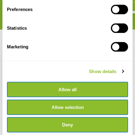
€ 45,91
Preferences
Statistics
Recent bekeken
Marketing
Show details
Antpittas and
Gnateaters
Allow all
€ 52,30
Allow selection
Deny