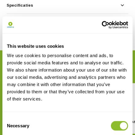
Specificaties
Reviews
Delen
This website uses cookies
We use cookies to personalise content and ads, to
GERELATEERDE PRODUCTEN
provide social media features and to analyse our traffic.
Maak uw bestelling compleet
We also share information about your use of our site with
our social media, advertising and analytics partners who
may combine it with other information that you’ve
provided to them or that they’ve collected from your use
of their services.
Consent
Elusive Birds of the Tropical
Pittas, Broadbills and A
Necessary
Understory
Selection
€ 67,99