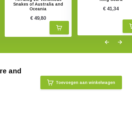
Snakes of Australia and
€ 41,34
Oceania
€ 49,80
are and
Toevoegen aan winkelwagen