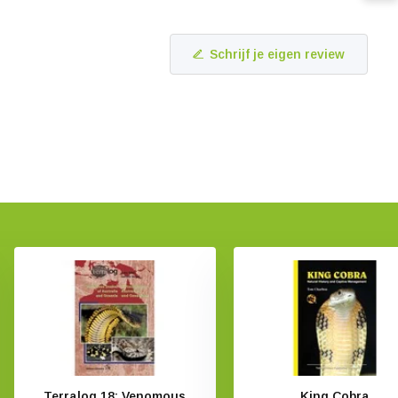
Schrijf je eigen review
Terralog 18: Venomous
King Cobra