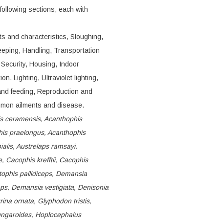
ollowing sections, each with
ts and characteristics, Sloughing,
eping, Handling, Transportation
Security, Housing, Indoor
 Lighting, Ultraviolet lighting,
 and feeding, Reproduction and
mmon ailments and disease.
is ceramensis, Acanthophis
his praelongus, Acanthophis
ialis, Austrelaps ramsayi,
, Cacophis krefftii, Cacophis
ophis pallidiceps, Demansia
s, Demansia vestigiata, Denisonia
ina ornata, Glyphodon tristis,
ungaroides, Hoplocephalus