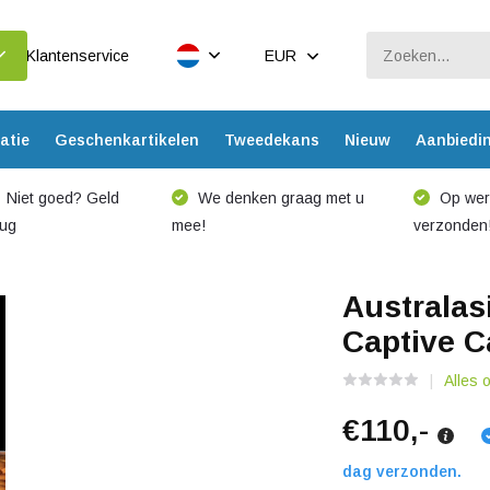
Klantenservice
EUR
atie
Geschenkartikelen
Tweedekans
Nieuw
Aanbiedi
Niet goed? Geld
We denken graag met u
Op werk
rug
mee!
verzonden
Australas
Captive C
Alles 
€110,-
dag verzonden.