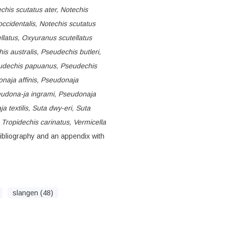
chis scutatus ater, Notechis
ccidentalis, Notechis scutatus
llatus, Oxyuranus scutellatus
s australis, Pseudechis butleri,
seudechis papuanus, Pseudechis
onaja affinis, Pseudonaja
eudona-ja ingrami, Pseudonaja
textilis, Suta dwy-eri, Suta
, Tropidechis carinatus, Vermicella
bibliography and an appendix with
slangen (48)