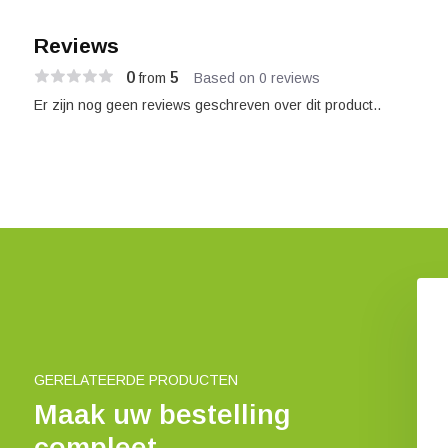
Reviews
0
5
from
Based on 0 reviews
Er zijn nog geen reviews geschreven over dit product..
GERELATEERDE PRODUCTEN
Maak uw bestelling
compleet
King Cobra
A Naturalist's Guide to the