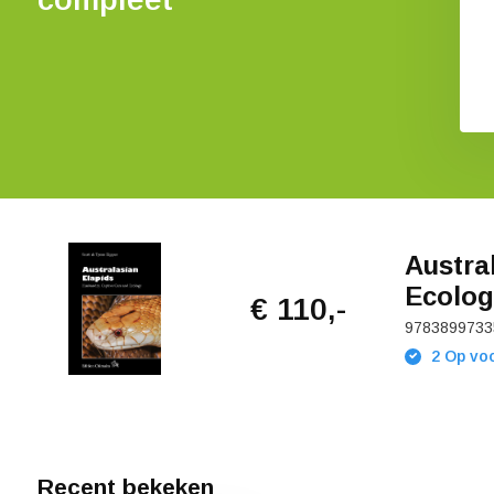
Snakes of Australia
€ 41,34
€ 14,81
Austra
Ecolog
€ 110,-
9783899733
2 Op voo
Recent bekeken