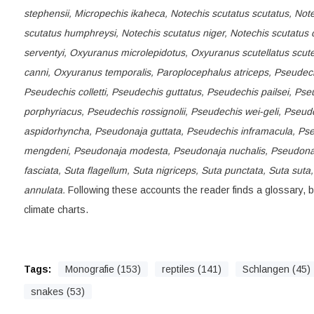
stephensii, Micropechis ikaheca, Notechis scutatus scutatus, Note
scutatus humphreysi, Notechis scutatus niger, Notechis scutatus o
serventyi, Oxyuranus microlepidotus, Oxyuranus scutellatus scute
canni, Oxyuranus temporalis, Paroplocephalus atriceps, Pseudechi
Pseudechis colletti, Pseudechis guttatus, Pseudechis pailsei, P
porphyriacus, Pseudechis rossignolii, Pseudechis wei-geli, Pseud
aspidorhyncha, Pseudonaja guttata, Pseudechis inframacula, Ps
mengdeni, Pseudonaja modesta, Pseudonaja nuchalis, Pseudonaja 
fasciata, Suta flagellum, Suta nigriceps, Suta punctata, Suta suta
annulata.
Following these accounts the reader finds a glossary, 
climate charts.
Tags:
Monografie (153)
reptiles (141)
Schlangen (45)
snakes (53)