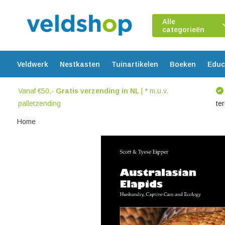
Alle
categorieën
Veldwerk
Nestkasten
Tuinartikelen
Boeken
Educ
Vanaf €50,-
Gratis verzending in NL
| * m.u.v.
palletzending
te
Home