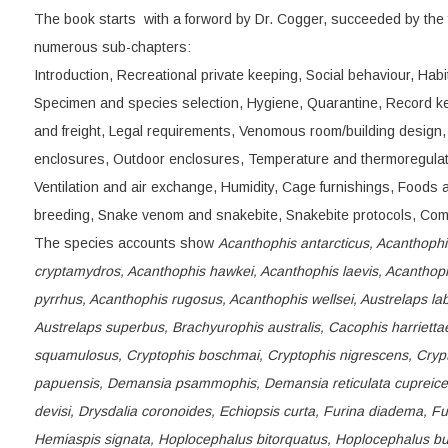
The book starts with a forword by Dr. Cogger, succeeded by the f
numerous sub-chapters:
Introduction, Recreational private keeping, Social behaviour, Habi
Specimen and species selection, Hygiene, Quarantine, Record ke
and freight, Legal requirements, Venomous room/building design, 
enclosures, Outdoor enclosures, Temperature and thermoregulation,
Ventilation and air exchange, Humidity, Cage furnishings, Foods
breeding, Snake venom and snakebite, Snakebite protocols, Co
The species accounts show
Acanthophis antarcticus, Acanthoph
cryptamydros, Acanthophis hawkei, Acanthophis laevis, Acanthop
pyrrhus, Acanthophis rugosus, Acanthophis wellsei, Austrelaps lab
Austrelaps superbus, Brachyurophis australis, Cacophis harriettae
squamulosus, Cryptophis boschmai, Cryptophis nigrescens, Crypt
papuensis, Demansia psammophis, Demansia reticulata cupreicep
devisi, Drysdalia coronoides, Echiopsis curta, Furina diadema, Fur
Hemiaspis signata, Hoplocephalus bitorquatus, Hoplocephalus b