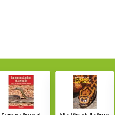
Dangerous Snakes of
A Field Guide to the Snakes