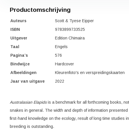
Productomschrijving
Auteurs
Scott & Tyese Eipper
ISBN
9783899733525
Uitgever
Edition Chimaira
Taal
Engels
Pagina’s
576
Bindwijze
Hardcover
Afbeeldingen
Kleurenfoto's en verspreidingskaarten
Jaar van uitgave
2022
Australasian Elapids
is a benchmark for all forthcoming books, n
snakes in general. The width and depth of information presented 
first-hand knowledge on the ecology, result of long time studies 
breeding is outstanding.