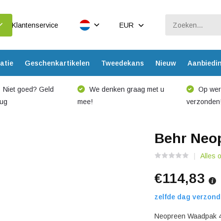
Klantenservice
EUR
atie
Geschenkartikelen
Tweedekans
Nieuw
Aanbiedi
Niet goed? Geld
We denken graag met u
Op werk
rug
mee!
verzonden
Behr Neo
Alles
€114,83
zelfde dag verzond
Neopreen Waadpak 