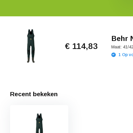
Behr 
€ 114,83
Maat: 41/4
1 Op vo
Recent bekeken