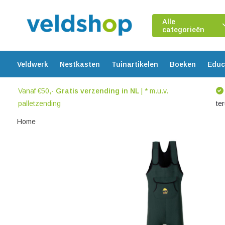
Alle
categorieën
Veldwerk
Nestkasten
Tuinartikelen
Boeken
Educ
Vanaf €50,-
Gratis verzending in NL
| * m.u.v.
palletzending
te
Home