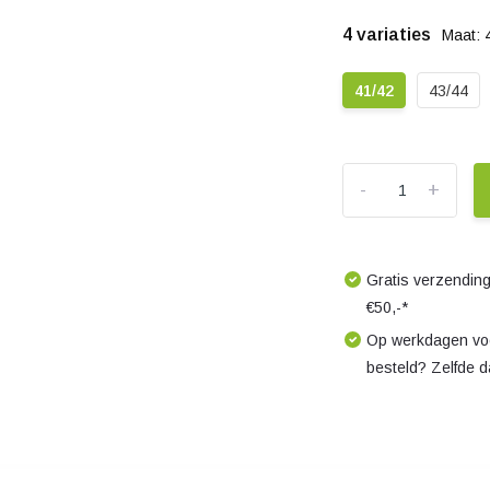
4 variaties
Maat: 
41/42
43/44
-
+
Gratis verzending
€50,-*
Op werkdagen voo
besteld? Zelfde 