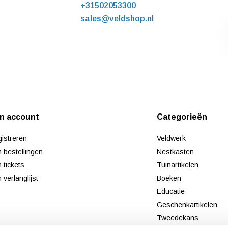
+31502053300
sales@veldshop.nl
jn account
Categorieën
istreren
Veldwerk
n bestellingen
Nestkasten
n tickets
Tuinartikelen
n verlanglijst
Boeken
Educatie
Geschenkartikelen
Tweedekans