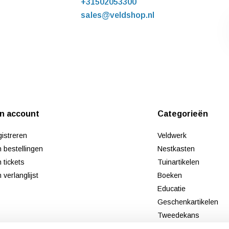
+31502053300
sales@veldshop.nl
jn account
Categorieën
istreren
Veldwerk
n bestellingen
Nestkasten
n tickets
Tuinartikelen
n verlanglijst
Boeken
Educatie
Geschenkartikelen
Tweedekans
Nieuw