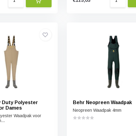
€125,05
 Duty Polyester
Behr Neopreen Waadpak
or Dames
Neopreen Waadpak 4mm
lyester Waadpak voor
...