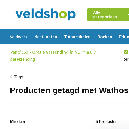
Alle
categorieën
Veldwerk
Nestkasten
Tuinartikelen
Boeken
Educ
Vanaf €50,-
Gratis verzending in NL
| * m.u.v.
palletzending
te
Tags
Producten getagd met Watho
Merken
5
Producten