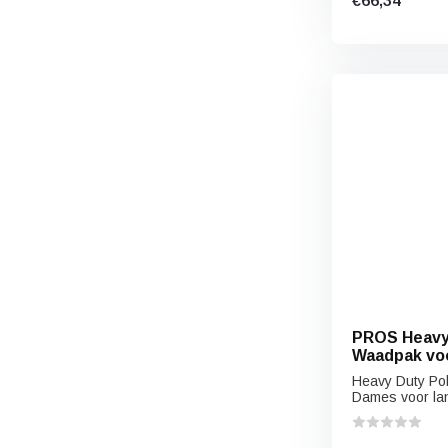
€66,34
PROS Heavy
Waadpak vo
Heavy Duty Po
Dames voor lan