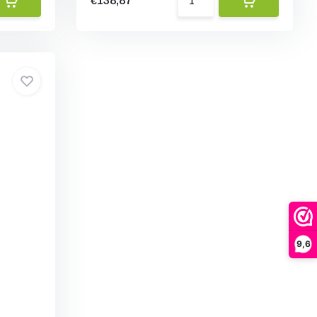
€138,87
9,6