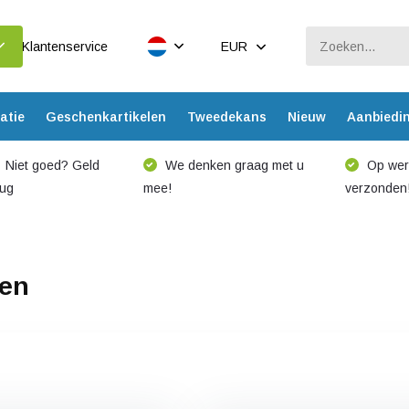
Klantenservice
EUR
atie
Geschenkartikelen
Tweedekans
Nieuw
Aanbiedi
Niet goed? Geld
We denken graag met u
Op werk
rug
mee!
verzonden
sen