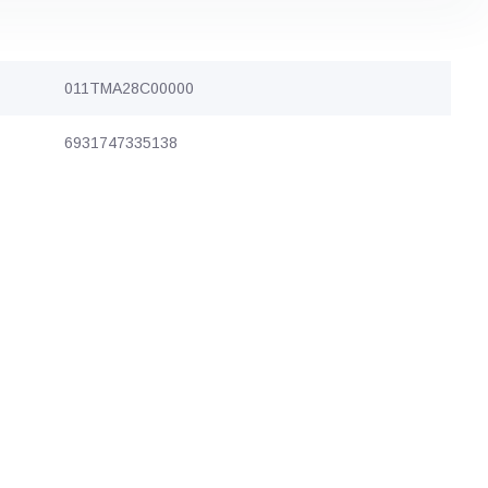
011TMA28C00000
6931747335138