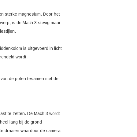
e en sterke magnesium. Door het
twerp, is de Mach 3 stevig maar
estijlen.
ddenkolom is uitgevoerd in licht
rendeld wordt.
n van de poten tesamen met de
 vast te zetten. De Mach 3 wordt
eel laag bij de grond
 te draaien waardoor de camera