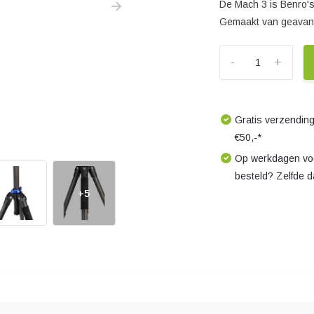
De Mach 3 is Benro's
Gemaakt van geavanc
-
+
Gratis verzending
€50,-*
Op werkdagen voo
besteld? Zelfde 
+5