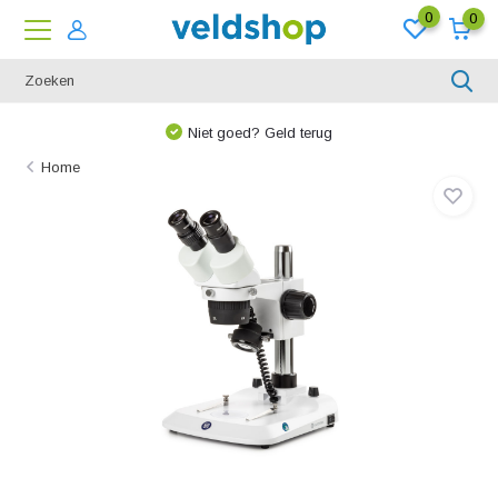
0
0
Niet goed? Geld terug
Home