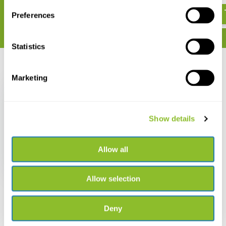
Preferences
Statistics
Recent bekeken
Marketing
Show details
Euromex StereoBlue
Binoculaire
Stereomicroscoop
Allow all
Kolomstatief 20x/40x
€ 373,-
Allow selection
Deny