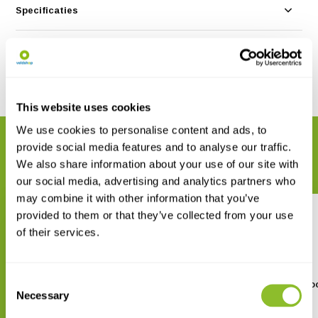
Specificaties
Reviews
Delen
This website uses cookies
We use cookies to personalise content and ads, to
GERELATEERDE PRODUCTEN
provide social media features and to analyse our traffic.
Maak uw bestelling compleet
We also share information about your use of our site with
our social media, advertising and analytics partners who
may combine it with other information that you’ve
provided to them or that they’ve collected from your use
of their services.
Consent
Euromex Stofhoes extra groot
Euromex Nylon microsco
Necessary
(51 x 55 cm)
(56 x 29 x 23 cm)
Selection
€ 12,21
€ 40,25