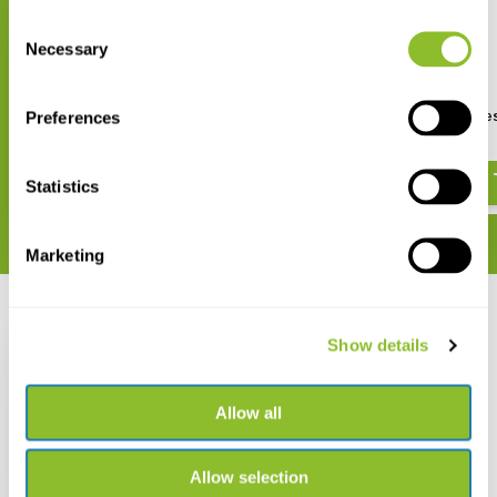
Consent
Necessary
Selection
Preferences
Bradt Wildlife Guide:
Blue-Footed Boobie
Galápagos Wildlife
€ 70,12
€ 79,09
€ 23,37
Statistics
Marketing
Recent bekeken
Show details
Allow all
Birds and Mammals of
Allow selection
the Galapagos