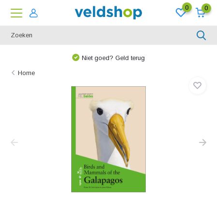
0
0
We denken graag met u mee!
Home