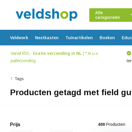
Alle
categorieën
Veldwerk
Nestkasten
Tuinartikelen
Boeken
Educ
Vanaf €50,-
Gratis verzending in NL
| * m.u.v.
palletzending
te
Tags
Producten getagd met field gu
Prijs
488
Producten