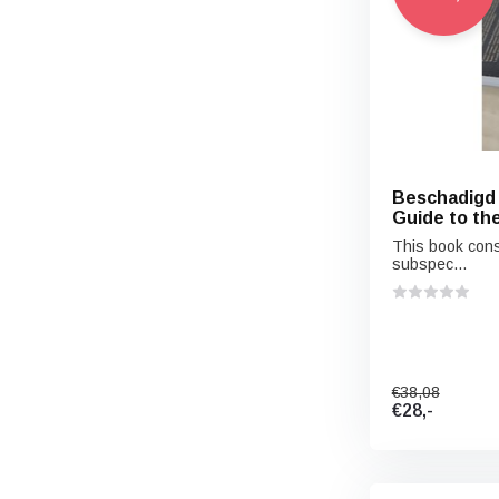
Beschadigd 
Guide to the
Romania
This book cons
subspec...
€38,08
€28,-