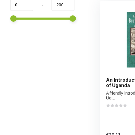
-
An Introduct
of Uganda
A friendly intro
Ug...