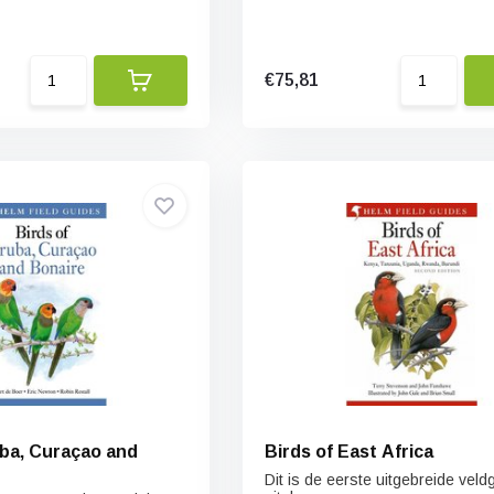
€75,81
uba, Curaçao and
Birds of East Africa
Dit is de eerste uitgebreide veld