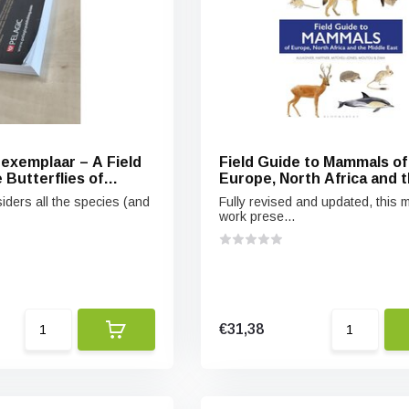
exemplaar – A Field
Field Guide to Mammals of
 Butterflies of
Europe, North Africa and 
Middle East
iders all the species (and
Fully revised and updated, this 
work prese...
€31,38