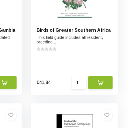
 Gambia
Birds of Greater Southern Africa
pdated
This field guide includes all resident,
breeding...
€41,84