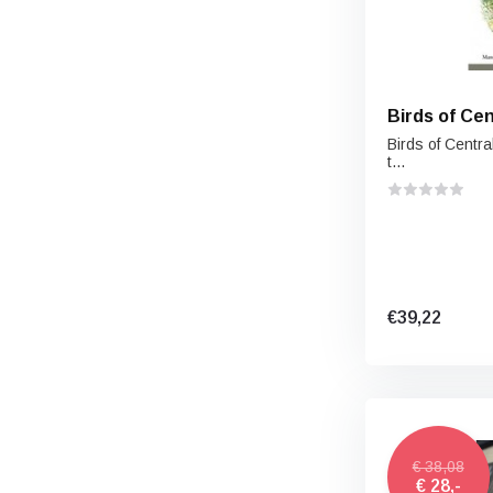
Birds of Cen
Birds of Central
t...
€39,22
€ 38,08
€ 28,-