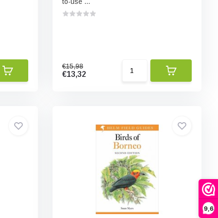
to-use ...
€15,98
€13,32
9,6