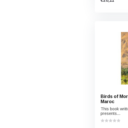
€20,11
Birds of Mo
Maroc
This book writ
presents...