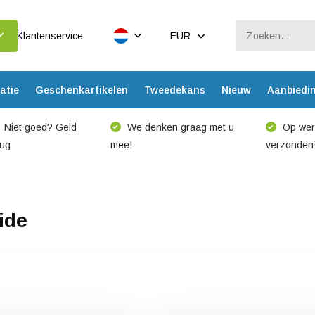
Klantenservice
EUR
atie
Geschenkartikelen
Tweedekans
Nieuw
Aanbiedi
Niet goed? Geld
We denken graag met u
Op werk
rug
mee!
verzonden
ide