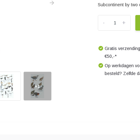
Subcontinent by two 
-
+
Gratis verzending
€50,-*
Op werkdagen voo
besteld? Zelfde 
+1