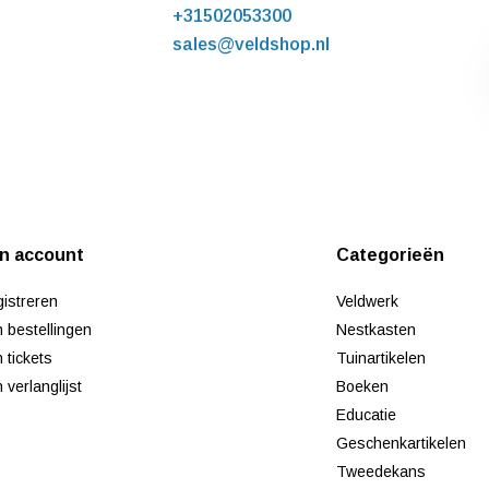
+31502053300
sales@veldshop.nl
jn account
Categorieën
istreren
Veldwerk
n bestellingen
Nestkasten
n tickets
Tuinartikelen
n verlanglijst
Boeken
Educatie
Geschenkartikelen
Tweedekans