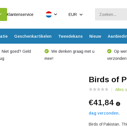
Klantenservice
EUR
atie
Geschenkartikelen
Tweedekans
Nieuw
Aanbiedi
Niet goed? Geld
We denken graag met u
Op werk
rug
mee!
verzonden
Birds of 
Alles 
€41,84
dag verzonden.
Birds of Pakistan. Th