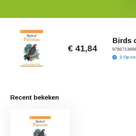
Birds 
€ 41,84
978071368
2 Op vo
Recent bekeken