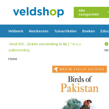
Alle
categorieën
Veldwerk
Nestkasten
Tuinartikelen
Boeken
Educ
Vanaf €50,-
Gratis verzending in NL
| * m.u.v.
palletzending
te
Home