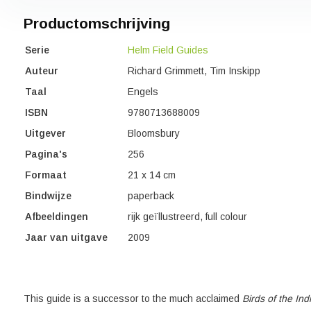
Productomschrijving
Serie
Helm Field Guides
Auteur
Richard Grimmett, Tim Inskipp
Taal
Engels
ISBN
9780713688009
Uitgever
Bloomsbury
Pagina's
256
Formaat
21 x 14 cm
Bindwijze
paperback
Afbeeldingen
rijk geïllustreerd, full colour
Jaar van uitgave
2009
This guide is a successor to the much acclaimed
Birds of the In