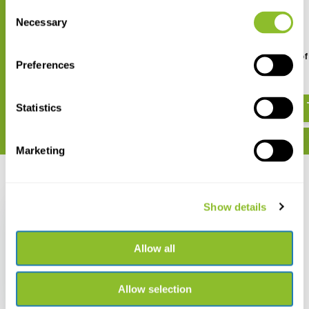
Consent
Necessary
Selection
A Naturalist’s Guide to the
A Guide to the Birds of
Preferences
Butterflies of the Philippines
Philippines
€ 14,81
€ 66,59
Statistics
Marketing
Recent bekeken
Show details
Allow all
Birds of the
Philippines
Allow selection
€ 42,50