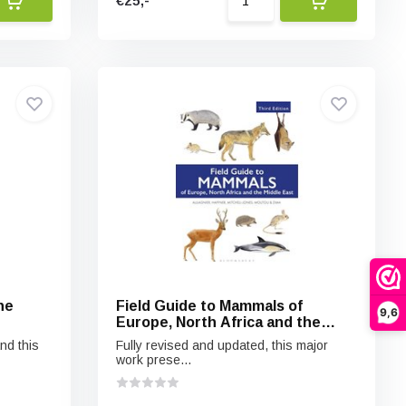
€25,-
he
Field Guide to Mammals of
9,6
Europe, North Africa and the
Middle East
nd this
Fully revised and updated, this major
work prese...