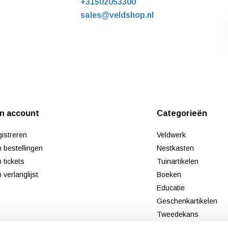
+31502053300
sales@veldshop.nl
jn account
Categorieën
istreren
Veldwerk
n bestellingen
Nestkasten
n tickets
Tuinartikelen
n verlanglijst
Boeken
Educatie
Geschenkartikelen
Tweedekans
Nieuw