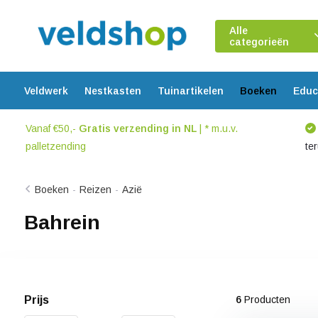
Alle
categorieën
Veldwerk
Nestkasten
Tuinartikelen
Boeken
Educ
Vanaf €50,-
Gratis verzending in NL
| * m.u.v.
palletzending
te
Boeken
-
Reizen
-
Azië
Bahrein
Prijs
6
Producten