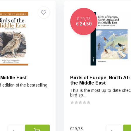
€ 29,78
€ 24,50
 Middle East
Birds of Europe, North Afr
the Middle East
d edition of the bestselling
This is the most up-to-date check
bird sp...
€29,78