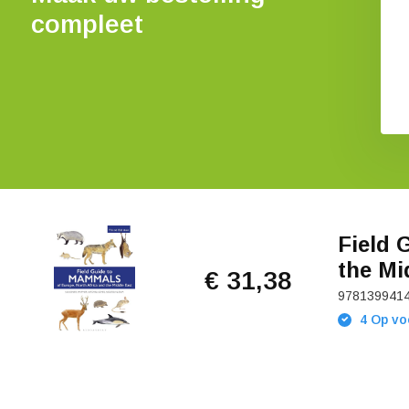
compleet
Field 
the Mi
€ 31,38
978139941
4 Op vo