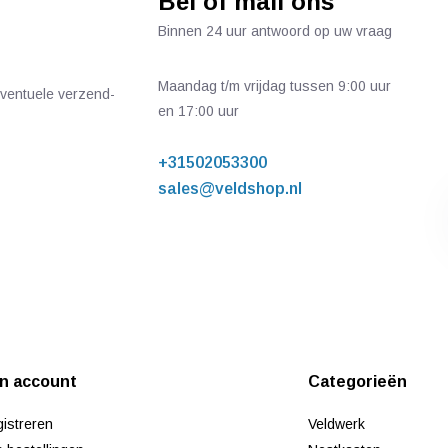
Bel of mail ons
Binnen 24 uur antwoord op uw vraag
Maandag t/m vrijdag tussen 9:00 uur
 eventuele verzend-
en 17:00 uur
+31502053300
sales@veldshop.nl
jn account
Categorieën
istreren
Veldwerk