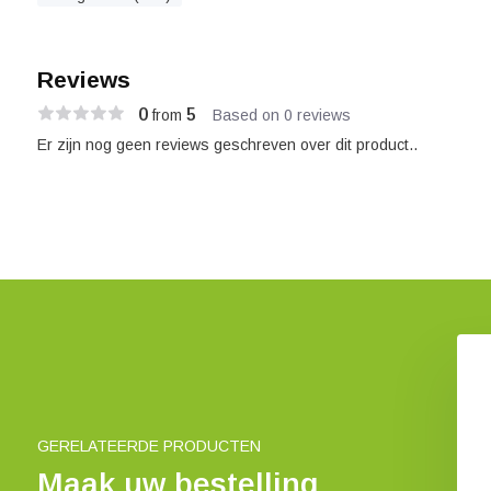
Reviews
0
5
from
Based on 0 reviews
Er zijn nog geen reviews geschreven over dit product..
tain's Mammals
Birds and Mammals of the
Galapagos
€ 23,53
€ 37,76
GERELATEERDE PRODUCTEN
Maak uw bestelling