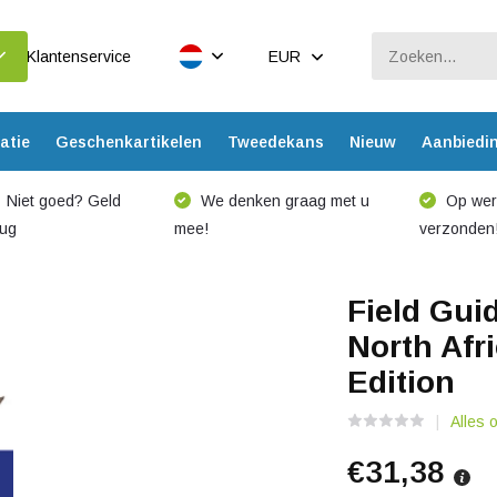
Klantenservice
EUR
atie
Geschenkartikelen
Tweedekans
Nieuw
Aanbiedi
Niet goed? Geld
We denken graag met u
Op werk
rug
mee!
verzonden
Field Gui
North Afr
Edition
Alles 
€31,38