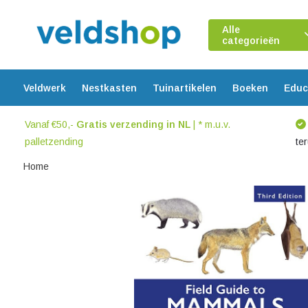
Alle
categorieën
Veldwerk
Nestkasten
Tuinartikelen
Boeken
Educ
Vanaf €50,-
Gratis verzending in NL
| * m.u.v.
palletzending
te
Home