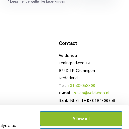
* Lees hier de wettelijke beperkingen
Contact
Veldshop
Leningradweg 14
9723 TP Groningen
Nederland
Tel:
+31502053300
E-mail:
sales@veldshop.nl
Bank: NL78 TRIO 0197906958
KvK-nummer: 82830843
BTW-nummer: NL862620466B01
Allow all
alyse our