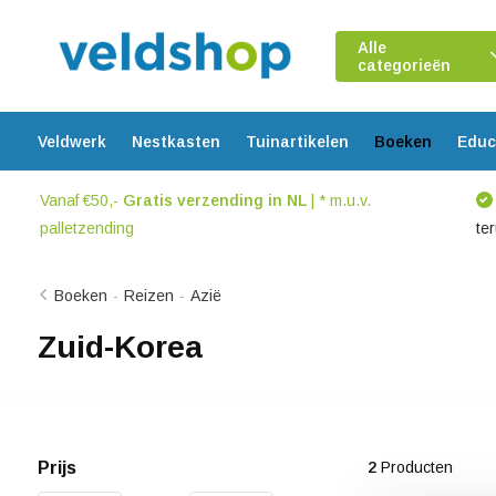
Alle
categorieën
Veldwerk
Nestkasten
Tuinartikelen
Boeken
Educ
Vanaf €50,-
Gratis verzending in NL
| * m.u.v.
palletzending
te
Boeken
-
Reizen
-
Azië
Zuid-Korea
Prijs
2
Producten