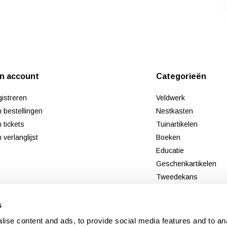
jn account
Categorieën
istreren
Veldwerk
n bestellingen
Nestkasten
n tickets
Tuinartikelen
n verlanglijst
Boeken
Educatie
Geschenkartikelen
Tweedekans
Nieuw
s
ise content and ads, to provide social media features and to an