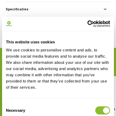
Specificaties
Reviews
Delen
This website uses cookies
We use cookies to personalise content and ads, to
provide social media features and to analyse our traffic.
GERELATEERDE PRODUCTEN
We also share information about your use of our site with
Maak uw bestelling compleet
our social media, advertising and analytics partners who
may combine it with other information that you’ve
provided to them or that they’ve collected from your use
of their services.
Consent
Hoe lees je een boom
Veldgids Wilde bomen
Necessary
Selection
struiken