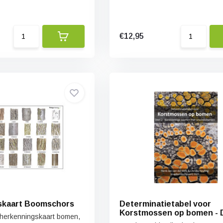
€12,95
skaart Boomschors
Determinatietabel voor
Korstmossen op bomen - D
 herkenningskaart bomen,
Korstvormige soorten me