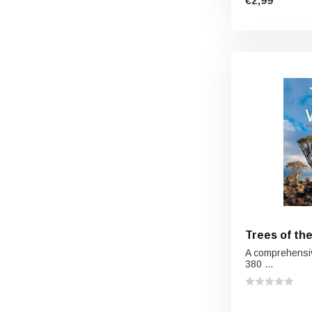
€2,99
Trees of th
A comprehensive
380 ...