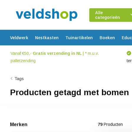
Alle
categorieën
Veldwerk
Nestkasten
Tuinartikelen
Boeken
Educ
Vanaf €50,-
Gratis verzending in NL
| * m.u.v.
palletzending
te
Tags
Producten getagd met bomen
Merken
79
Producten