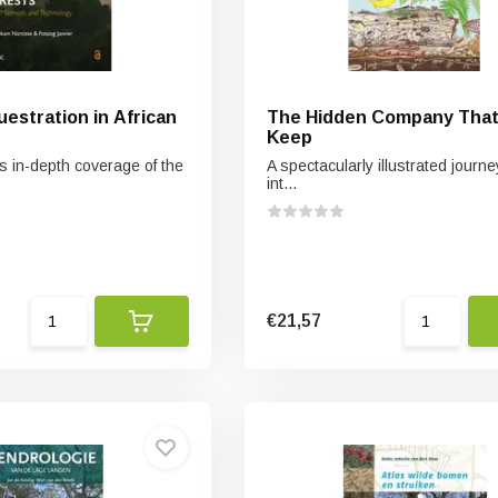
estration in African
The Hidden Company That
Keep
s in-depth coverage of the
A spectacularly illustrated journe
int...
€21,57