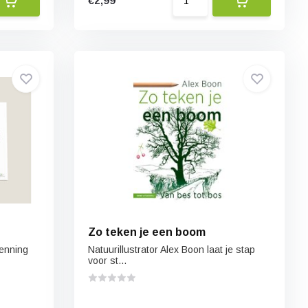
€2,99
Zo teken je een boom
kenning
Natuurillustrator Alex Boon laat je stap
voor st...