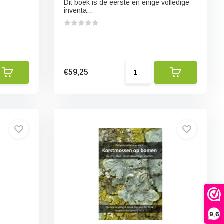
Dit boek is de eerste en enige volledige
inventa...
€59,25
9,6