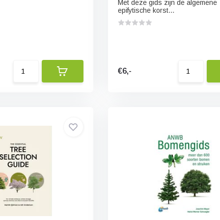
Met deze gids zijn de algemene
vruchtlichamen
epifytische korst...
€6,-