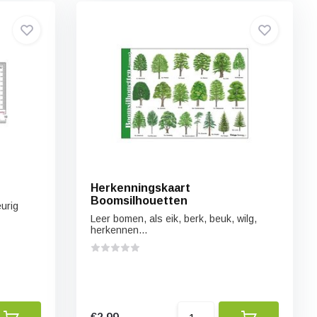
Herkenningskaart
Boomsilhouetten
urig
Leer bomen, als eik, berk, beuk, wilg,
herkennen...