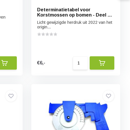
Determinatietabel voor
Korstmossen op bomen - Deel 1:
ven
Blad- en struikvormige soorten
Licht gewijzigde herdruk uit 2022 van het
origin...
€6,-