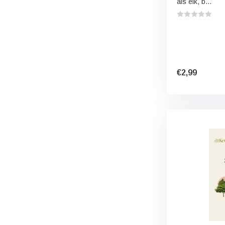
als eik, b...
€2,99