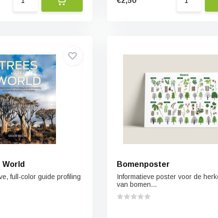
€2,50
e World
Bomenposter
, full-color guide profiling
Informatieve poster voor de her
van bomen...