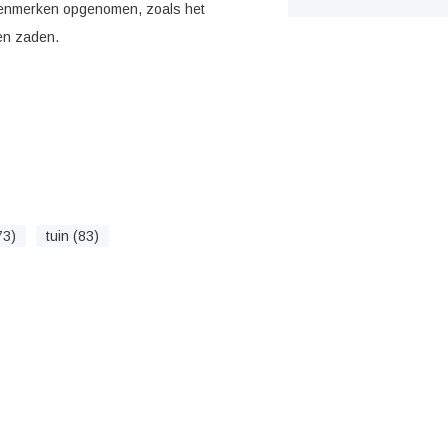
kenmerken opgenomen, zoals het
en zaden.
73)
tuin (83)