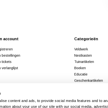
jn account
Categorieën
istreren
Veldwerk
n bestellingen
Nestkasten
n tickets
Tuinartikelen
n verlanglijst
Boeken
Educatie
Geschenkartikelen
Tweedekans
s
Nieuw
ise content and ads, to provide social media features and to an
rmation about your use of our site with our social media, advertis