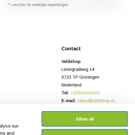
* Lees hier de wettelijke beperkingen
Contact
Veldshop
Leningradweg 14
9723 TP Groningen
Nederland
Tel:
+31502053300
E-mail:
sales@veldshop.nl
Bank: NL78 TRIO 0197906958
KvK-nummer: 82830843
Allow all
BTW-nummer: NL862620466B01
alyse our
ing and