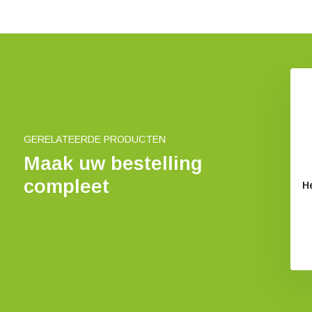
igids Struiken
Poster Vogels van Nederland
€ 7,95
€ 21,95
GERELATEERDE PRODUCTEN
Maak uw bestelling
compleet
H