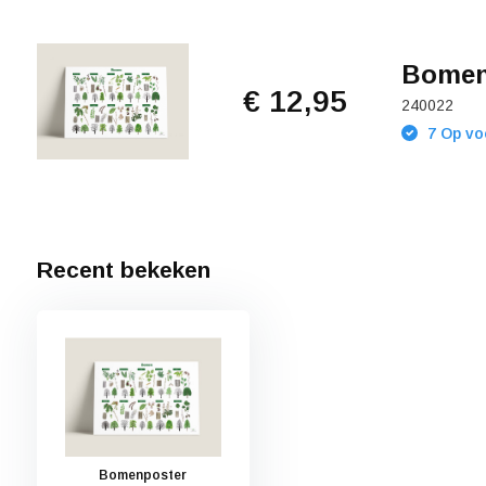
Bomen
€ 12,95
240022
7 Op vo
Recent bekeken
Bomenposter