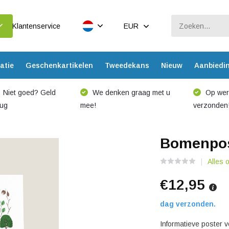
Klantenservice
EUR
atie
Geschenkartikelen
Tweedekans
Nieuw
Aanbiedi
Niet goed? Geld
We denken graag met u
Op werk
rug
mee!
verzonden
Bomenpos
Alles 
€12,95
dag verzonden.
Informatieve poster 