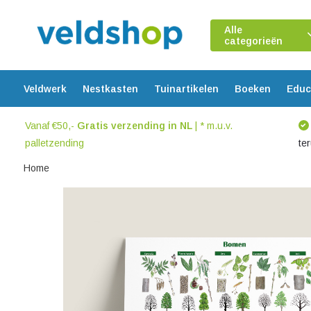
Alle
categorieën
Veldwerk
Nestkasten
Tuinartikelen
Boeken
Educ
Vanaf €50,-
Gratis verzending in NL
| * m.u.v.
palletzending
te
Home