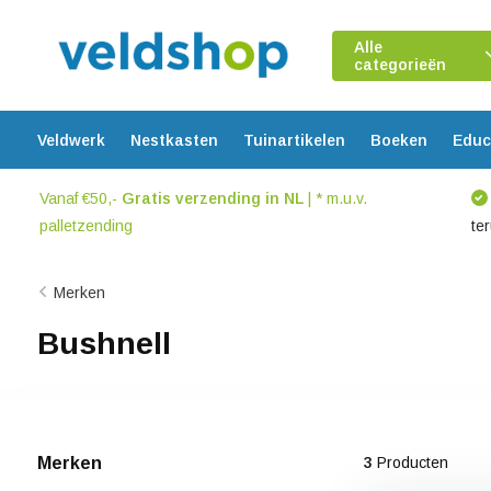
Alle
categorieën
Veldwerk
Nestkasten
Tuinartikelen
Boeken
Educ
Vanaf €50,-
Gratis verzending in NL
| * m.u.v.
palletzending
te
Merken
Bushnell
Merken
3
Producten