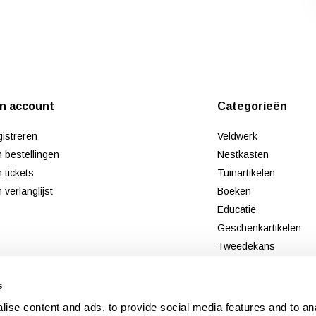
jn account
Categorieën
istreren
Veldwerk
n bestellingen
Nestkasten
n tickets
Tuinartikelen
n verlanglijst
Boeken
Educatie
Geschenkartikelen
Tweedekans
Nieuw
s
ise content and ads, to provide social media features and to an