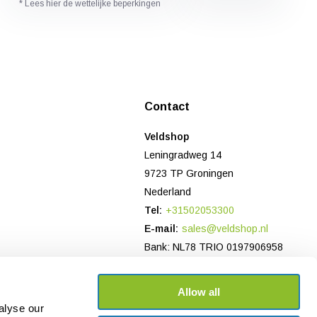
* Lees hier de wettelijke beperkingen
Contact
Veldshop
Leningradweg 14
9723 TP Groningen
Nederland
Tel:
+31502053300
E-mail:
sales@veldshop.nl
Bank: NL78 TRIO 0197906958
KvK-nummer: 82830843
BTW-nummer: NL862620466B01
Allow all
alyse our