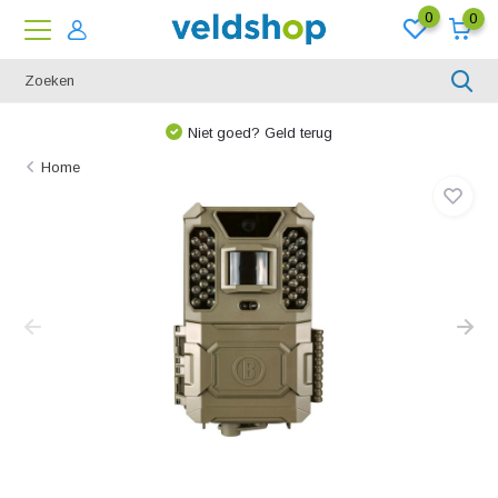
0
0
Niet goed? Geld terug
Home