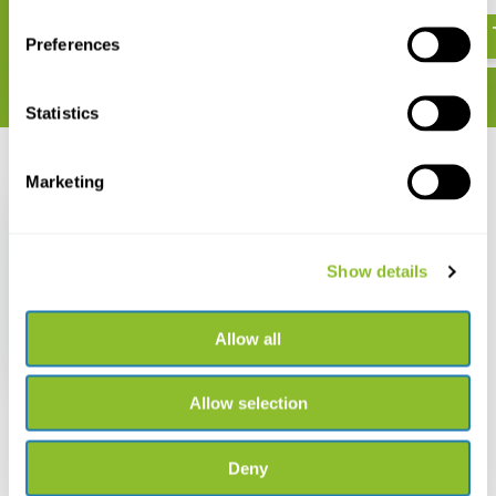
€ 169,-
€ 149,-
Preferences
Statistics
Recent bekeken
Marketing
Show details
Bushnell Prime Low
Glow 24MP Cameraval
Allow all
€ 159,99
Allow selection
Deny