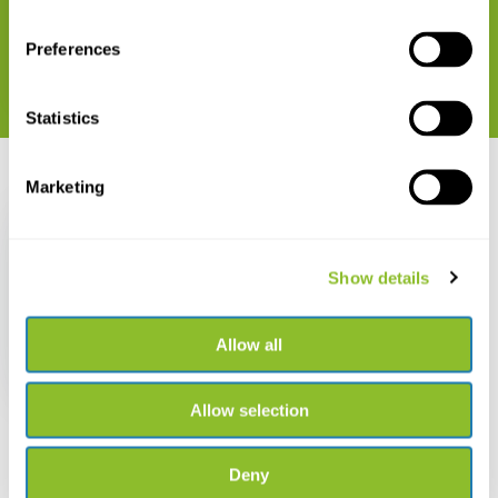
€ 83,14
Preferences
Statistics
Recent bekeken
Marketing
Show details
Carbon Sequestration
in African Forests
Allow all
€ 104,64
Allow selection
Deny