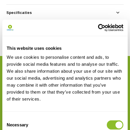
Specificaties
Reviews
Delen
This website uses cookies
We use cookies to personalise content and ads, to
provide social media features and to analyse our traffic.
GERELATEERDE PRODUCTEN
We also share information about your use of our site with
Maak uw bestelling compleet
our social media, advertising and analytics partners who
may combine it with other information that you’ve
provided to them or that they’ve collected from your use
of their services.
Consent
Necessary
Field Guide to the Forest Trees
Selection
of Uganda