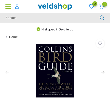
0
0
Niet goed? Geld terug
Home