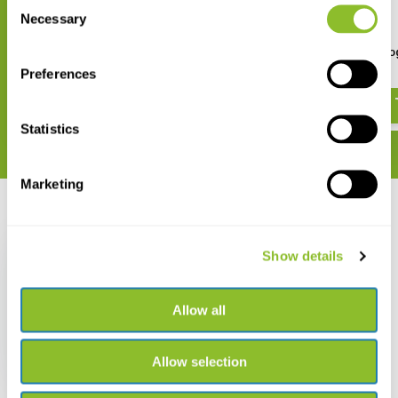
Consent
Necessary
Selection
European Breeding Bird Atlas 2
Handboek Europese vo
Preferences
€ 95,75
€ 109,95
Statistics
Marketing
Recent bekeken
Show details
Allow all
Collins Bird Guide 3rd
Edition
Allow selection
€ 20,89