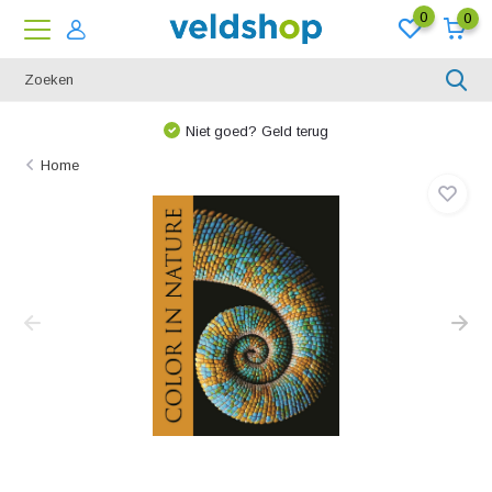
0
0
We denken graag met u mee!
Home