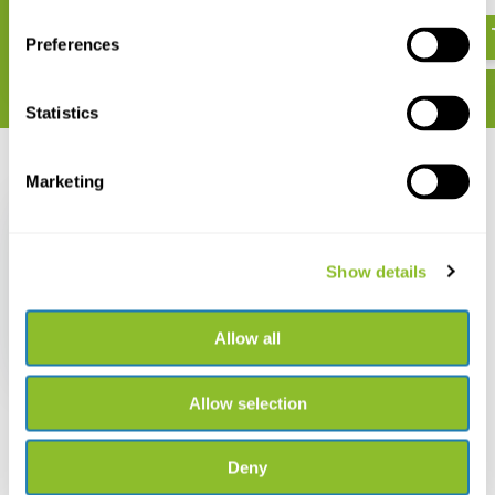
€ 23,54
€ 41,84
Preferences
Statistics
Recent bekeken
Marketing
Show details
Do Plants Know Math?
Allow all
€ 27,46
Allow selection
Deny