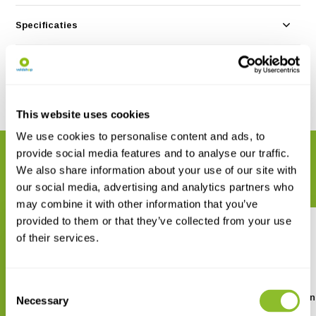
Specificaties
Reviews
Delen
This website uses cookies
We use cookies to personalise content and ads, to
provide social media features and to analyse our traffic.
GERELATEERDE PRODUCTEN
We also share information about your use of our site with
Maak uw bestelling compleet
our social media, advertising and analytics partners who
may combine it with other information that you’ve
provided to them or that they’ve collected from your use
of their services.
Consent
Britain's Plant Galls
Flora of the Mediterra
Necessary
Selection