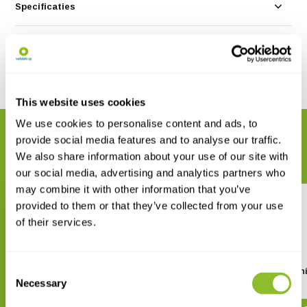
Specificaties
Reviews
Delen
This website uses cookies
We use cookies to personalise content and ads, to
GERELATEERDE PRODUCTEN
provide social media features and to analyse our traffic.
Maak uw bestelling compleet
We also share information about your use of our site with
our social media, advertising and analytics partners who
may combine it with other information that you’ve
provided to them or that they’ve collected from your use
of their services.
Consent
The Mushroom Color Atlas
Women, Art, and Orch
Necessary
Selection
€ 27,19
€ 151,58