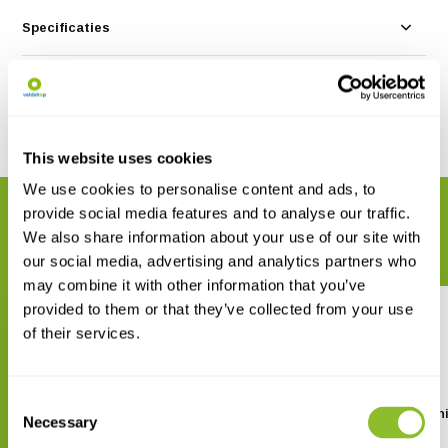
Specificaties
Reviews
Delen
This website uses cookies
We use cookies to personalise content and ads, to
provide social media features and to analyse our traffic.
GERELATEERDE PRODUCTEN
We also share information about your use of our site with
Maak uw bestelling compleet
our social media, advertising and analytics partners who
may combine it with other information that you’ve
provided to them or that they’ve collected from your use
of their services.
Consent
The Atlas of Deadly Plants
Women, Art, and Orch
Necessary
Selection
€ 36,68
€ 151,58