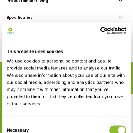
Productomschrijving
Specificaties
Reviews
Delen
This website uses cookies
We use cookies to personalise content and ads, to
provide social media features and to analyse our traffic.
GERELATEERDE PRODUCTEN
We also share information about your use of our site with
Maak uw bestelling compleet
our social media, advertising and analytics partners who
may combine it with other information that you’ve
provided to them or that they’ve collected from your use
of their services.
Consent
Necessary
Selection
De outdoorgids voor
Dwaalgids