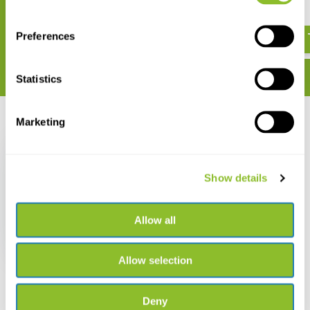
wandelaars
€ 19,95
€ 28,95
Preferences
Statistics
Marketing
Recent bekeken
Show details
Creatief met natuur
Allow all
€ 17,90
Allow selection
Deny