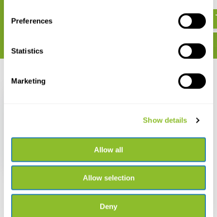
€ 219,99
€ 71,87
Preferences
Statistics
Recent bekeken
Marketing
Show details
Plants of the Lost
World
Allow all
€ 82,05
Allow selection
Deny