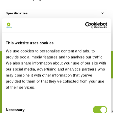
Specificaties
Reviews
Delen
This website uses cookies
We use cookies to personalise content and ads, to
provide social media features and to analyse our traffic.
GERELATEERDE PRODUCTEN
We also share information about your use of our site with
Maak uw bestelling compleet
our social media, advertising and analytics partners who
may combine it with other information that you’ve
provided to them or that they’ve collected from your use
of their services.
Consent
Necessary
Selection
Euromex AP-4 Binoculaire
Euromex AP-5 Binocula