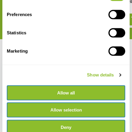
Stereomicroscoop 20x
Stereomicroscoop 2
€ 191,-
€ 210,-
Preferences
Statistics
Recent bekeken
Marketing
Show details
Euromex AP-8
Allow all
Binoculaire
Stereomicroscoop
20x/40x
€ 237,-
Allow selection
Deny