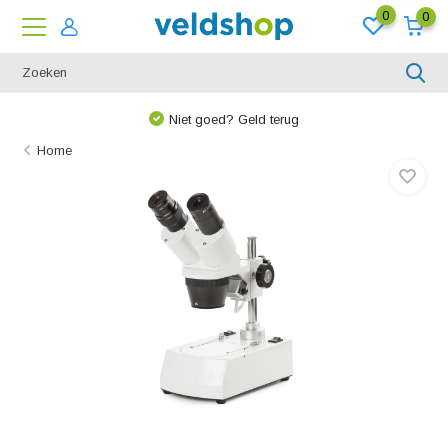
0
0
Niet goed? Geld terug
Home