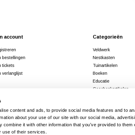
jn account
Categorieën
istreren
Veldwerk
n bestellingen
Nestkasten
n tickets
Tuinartikelen
n verlanglijst
Boeken
Educatie
Geschenkartikelen
Tweedekans
s
Nieuw
ise content and ads, to provide social media features and to an
rmation about your use of our site with our social media, advertis
 combine it with other information that you’ve provided to them o
 use of their services.