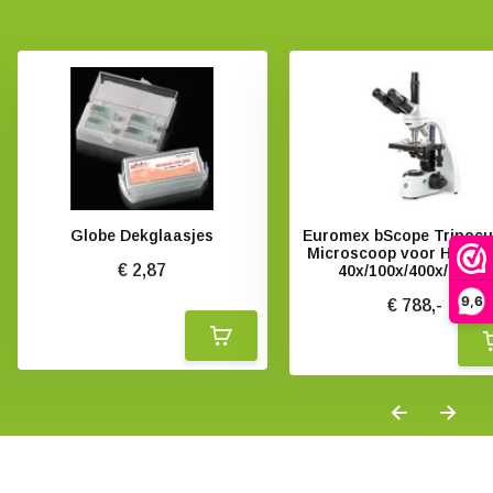
Globe Dekglaasjes
Euromex bScope Trinocu
Microscoop voor Helder
€ 2,87
40x/100x/400x/1000x
9,6
€ 788,-