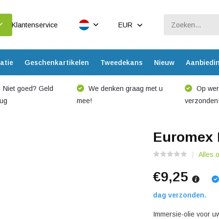
Klantenservice
EUR
atie
Geschenkartikelen
Tweedekans
Nieuw
Aanbiedi
Niet goed? Geld
We denken graag met u
Op werk
rug
mee!
verzonden
Euromex 
Alles 
€9,25
dag verzonden.
Immersie-olie voor u