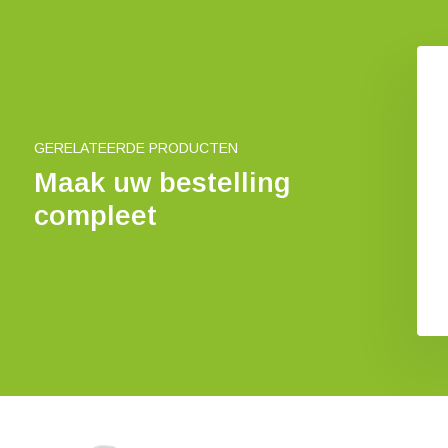
Preparatendoos voor 100
preparaten 76x26mm
€ 28,42
GERELATEERDE PRODUCTEN
Maak uw bestelling
compleet
ex Professionele
repareerset
€ 43,99