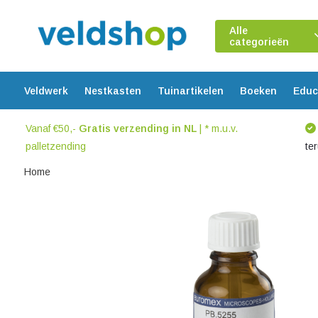
Alle
categorieën
Veldwerk
Nestkasten
Tuinartikelen
Boeken
Educ
Vanaf €50,-
Gratis verzending in NL
| * m.u.v.
palletzending
te
Home