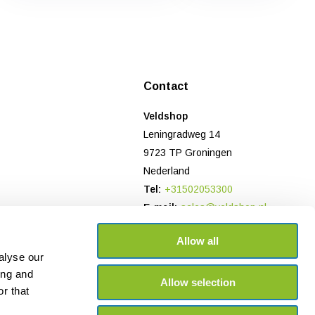
Contact
Veldshop
Leningradweg 14
9723 TP Groningen
Nederland
Tel:
+31502053300
E-mail:
sales@veldshop.nl
Bank: NL78 TRIO 0197906958
Allow all
KvK-nummer: 82830843
alyse our
BTW-nummer: NL862620466B01
ing and
Allow selection
r that