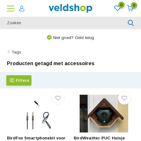
0
0
We denken graag met u mee!
Tags
Producten getagd met accessoires
Filters
BirdFox Smartphonekit voor
BirdWeather PUC Huisje