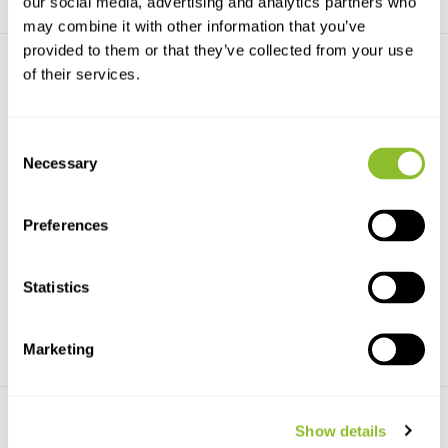
our social media, advertising and analytics partners who
may combine it with other information that you’ve
provided to them or that they’ve collected from your use
of their services.
Consent
Necessary
Selection
Buteo Photo Gear
Euromex Ringverlichting
Schuiltent Buteo Mark I...
met 72 LEDs
Schuiltent Buteo Mark III Groen
Ringverlichting met een lange
Preferences
is dé perfecte e...
levensduur en laag...
€179,-
€189,-
Statistics
Marketing
Show details