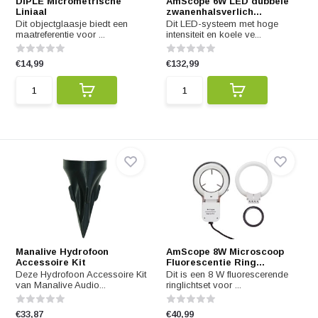
DIPLE Micrometrische
AmScope 6W LED dubbele
Liniaal
zwanenhalsverlich...
Dit objectglaasje biedt een
Dit LED-systeem met hoge
maatreferentie voor ...
intensiteit en koele ve...
€14,99
€132,99
Manalive Hydrofoon
AmScope 8W Microscoop
Accessoire Kit
Fluorescentie Ring...
Deze Hydrofoon Accessoire Kit
Dit is een 8 W fluorescerende
van Manalive Audio...
ringlichtset voor ...
€33,87
€40,99