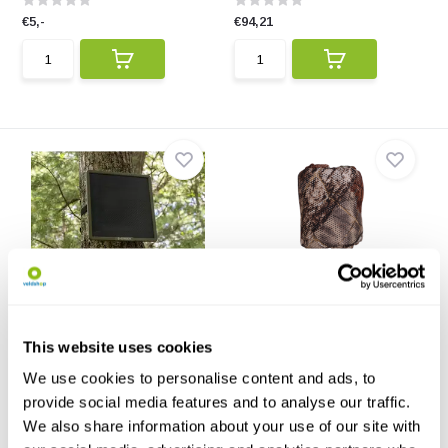
€5,-
€94,21
Wildlife Acoustics Power Kit
Outdoor Club
Camouflagenet 0,9x1,8 m
Compatibel met SM3-, SM4- en
SM5-recorders.
Camoufleren van jezelf en je
uitrusting met dit ...
This website uses cookies
€253,-
€16,95
We use cookies to personalise content and ads, to
provide social media features and to analyse our traffic.
We also share information about your use of our site with