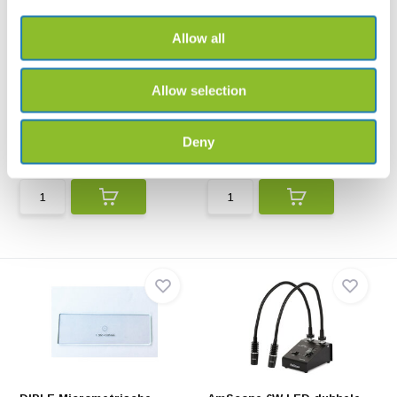
Allow all
Metalen labelhouders 10x
Euromex Koudlichtbron met
Allow selection
twee lichtgele...
Bronskleurige metalen
labelhouders voor houten i...
Euromex Koudlichtbron met
twee lichtgeleiders is...
Deny
€7,65
€223,-