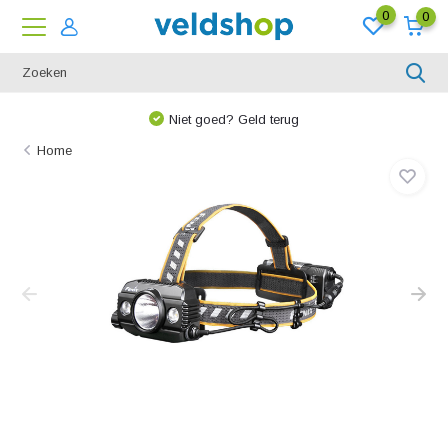
0
0
Niet goed? Geld terug
Home