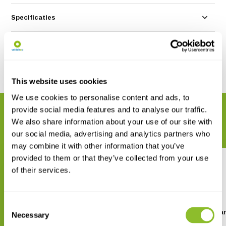
Specificaties
Reviews
Delen
This website uses cookies
We use cookies to personalise content and ads, to
provide social media features and to analyse our traffic.
GERELATEERDE PRODUCTEN
We also share information about your use of our site with
Maak uw bestelling compleet
our social media, advertising and analytics partners who
may combine it with other information that you’ve
provided to them or that they’ve collected from your use
of their services.
Consent
Fenix HL45R Focusseerbare
Fenix HM70R Hoofdla
Necessary
Selection
Hoofdlamp