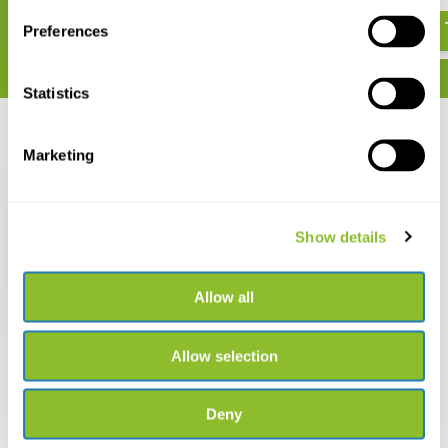
€ 54,47
€ 29,20
Preferences
Statistics
Recent bekeken
Marketing
Show details
Field Guide to Wild
Flowers of South
Allow all
Africa
€ 30,42
Allow selection
Deny