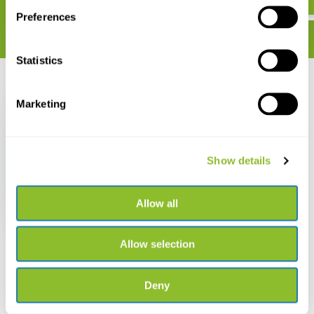
Preferences
Statistics
Recent bekeken
Marketing
Show details
Flora of the Outer
Hebrides
Allow all
€ 76,16
Allow selection
Deny
Live chat