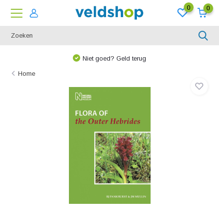
0
0
Niet goed? Geld terug
Home