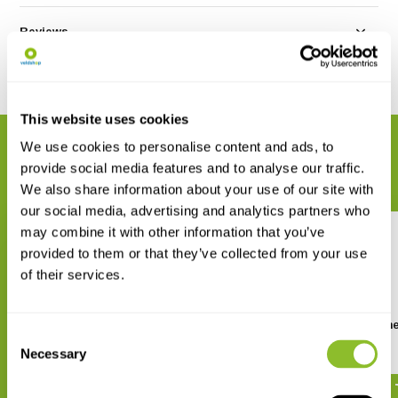
Reviews
Delen
This website uses cookies
We use cookies to personalise content and ads, to
GERELATEERDE PRODUCTEN
provide social media features and to analyse our traffic.
Maak uw bestelling compleet
We also share information about your use of our site with
our social media, advertising and analytics partners who
may combine it with other information that you’ve
provided to them or that they’ve collected from your use
of their services.
Fungi Europaei, Volume 2 -
Fungi Europaei, Volume
Consent
Boletus s.l.
Tricholoma
Necessary
Selection
€ 99,41
€ 85,02