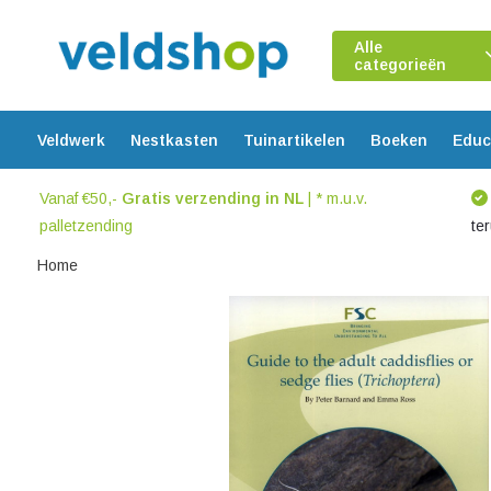
Alle
categorieën
Veldwerk
Nestkasten
Tuinartikelen
Boeken
Educ
Vanaf €50,-
Gratis verzending in NL
| * m.u.v.
palletzending
te
Home