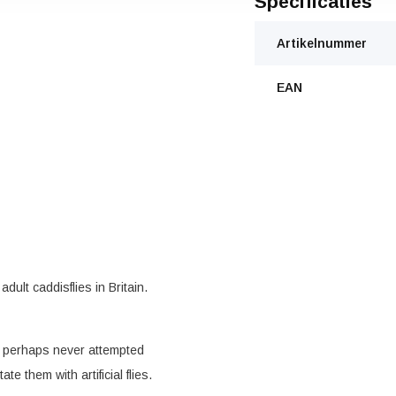
Specificaties
Artikelnummer
EAN
dult caddisflies in Britain.
ut perhaps never attempted
ate them with artificial flies.