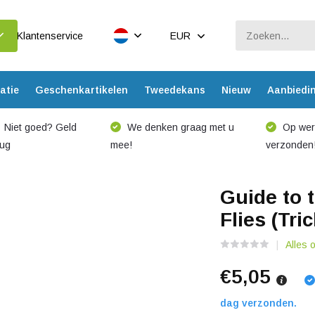
Klantenservice
EUR
atie
Geschenkartikelen
Tweedekans
Nieuw
Aanbiedi
Niet goed? Geld
We denken graag met u
Op werk
rug
mee!
verzonden
Guide to 
Flies (Tri
Alles 
€5,05
dag verzonden.