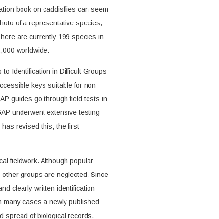
ication book on caddisflies can seem
photo of a representative species,
There are currently 199 species in
2,000 worldwide.
o Identification in Difficult Groups
ccessible keys suitable for non-
GAP guides go through field tests in
IDGAP underwent extensive testing
has revised this, the first
ical fieldwork. Although popular
y other groups are neglected. Since
 clearly written identification
 In many cases a newly published
 spread of biological records.