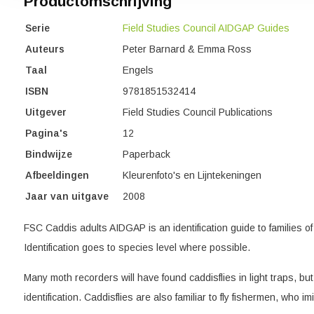
Productomschrijving
Serie
Field Studies Council AIDGAP Guides
Auteurs
Peter Barnard & Emma Ross
Taal
Engels
ISBN
9781851532414
Uitgever
Field Studies Council Publications
Pagina's
12
Bindwijze
Paperback
Afbeeldingen
Kleurenfoto's en Lijntekeningen
Jaar van uitgave
2008
FSC Caddis adults AIDGAP is an identification guide to families of a
Identification goes to species level where possible.
Many moth recorders will have found caddisflies in light traps, b
identification. Caddisflies are also familiar to fly fishermen, who imit